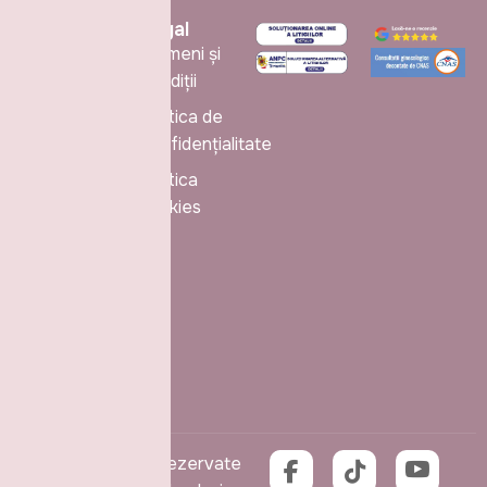
Legal
Termeni și
Condiții
Politica de
Cabinet
Confidențialitate
Obstetrică-
Ginecologie
Politica
din cadrul
cookies
Maternităţii
Elena
Doamna
Iaşi
0757230702
contact@drmihoci.ro
Toate drepturile rezervate