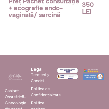
Preț Pachet consultație
350
+ ecografie endo-
LEI
vaginală/ sarcină
Legal
Termeni și
Condiții
Politica de
Cabinet
Confidențialitate
Obstetrică-
Ginecologie
Politica