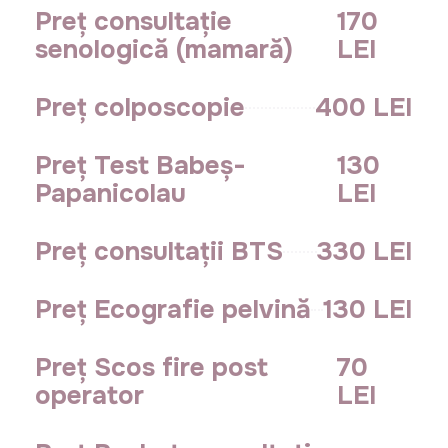
Preț consultație
170
senologică (mamară)
LEI
Preț colposcopie
400 LEI
Preț Test Babeș-
130
Papanicolau
LEI
Preț consultații BTS
330 LEI
Preț Ecografie pelvină
130 LEI
Preț Scos fire post
70
operator
LEI