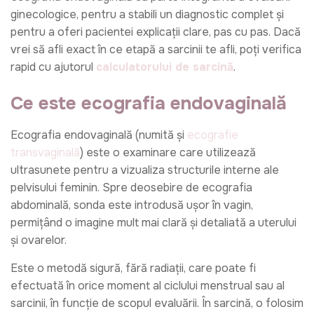
ginecologice, pentru a stabili un diagnostic complet și
pentru a oferi pacientei explicații clare, pas cu pas. Dacă
vrei să afli exact în ce etapă a sarcinii te afli, poți verifica
rapid cu ajutorul
calculatorului de sarcină
.
Ce este ecografia endovaginală
Ecografia endovaginală (numită și
ecografie
transvaginală
) este o examinare care utilizează
ultrasunete pentru a vizualiza structurile interne ale
pelvisului feminin. Spre deosebire de ecografia
abdominală, sonda este introdusă ușor în vagin,
permițând o imagine mult mai clară și detaliată a uterului
și ovarelor.
Este o metodă sigură, fără radiații, care poate fi
efectuată în orice moment al ciclului menstrual sau al
sarcinii, în funcție de scopul evaluării. În sarcină, o folosim