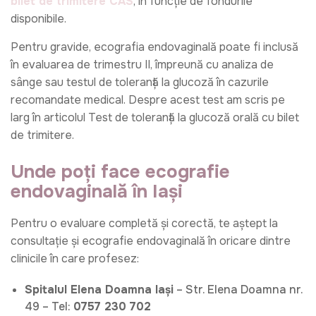
bilet de trimitere CAS
, în funcție de fondurile
disponibile.
Pentru gravide, ecografia endovaginală poate fi inclusă
în evaluarea de trimestru II, împreună cu analiza de
sânge sau testul de toleranță la glucoză în cazurile
recomandate medical. Despre acest test am scris pe
larg în articolul
Test de toleranță la glucoză orală cu bilet
de trimitere
.
Unde poți face ecografie
endovaginală în Iași
Pentru o evaluare completă și corectă, te aștept la
consultație și ecografie endovaginală în oricare dintre
clinicile în care profesez:
Spitalul Elena Doamna Iași
– Str. Elena Doamna nr.
49 – Tel:
0757 230 702