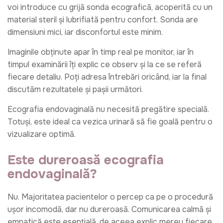
voi introduce cu grijă sonda ecografică, acoperită cu un
material steril și lubrifiată pentru confort. Sonda are
dimensiuni mici, iar disconfortul este minim.
Imaginile obținute apar în timp real pe monitor, iar în
timpul examinării îți explic ce observ și la ce se referă
fiecare detaliu. Poți adresa întrebări oricând, iar la final
discutăm rezultatele și pașii următori.
Ecografia endovaginală nu necesită pregătire specială.
Totuși, este ideal ca vezica urinară să fie goală pentru o
vizualizare optimă.
Este dureroasă ecografia
endovaginală?
Nu. Majoritatea pacientelor o percep ca pe o procedură
ușor incomodă, dar nu dureroasă. Comunicarea calmă și
empatică este esențială, de aceea explic mereu fiecare