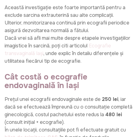
Această investigație este foarte importantă pentru a
exclude sarcina extrauterină sau alte complicații.
Ulterior, monitorizarea continuă prin ecografii periodice
asigură dezvoltarea normală a fătului.
Dacă vrei să afli mai multe despre etapele investigațiilor
imagistice în sarcină, poți citi articolul
Ecografie
transvaginală Iași
, unde explic în detaliu diferențele și
utilitatea fiecărui tip de ecografie.
Cât costă o ecografie
endovaginală în Iași
Prețul unei ecografii endovaginale este de
250 lei
, iar
dacă se efectuează împreună cu o consultație completă
ginecologică, costul pachetului este redus la
480 lei
(consult inițial + ecografie).
În unele locații, consultațiile pot fi efectuate gratuit cu