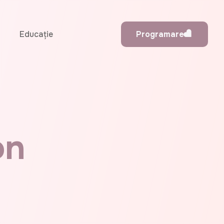
Educație
Programare
on