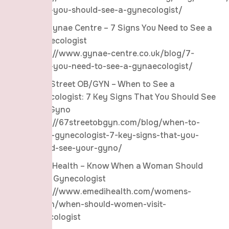
signs-you-should-see-a-gynecologist/
The Gynae Centre – 7 Signs You Need to See a
Gynaecologist
https://www.gynae-centre.co.uk/blog/7-
signs-you-need-to-see-a-gynaecologist/
67th Street OB/GYN – When to See a
Gynecologist: 7 Key Signs That You Should See
Your Gyno
https://67streetobgyn.com/blog/when-to-
see-a-gynecologist-7-key-signs-that-you-
should-see-your-gyno/
eMediHealth – Know When a Woman Should
See a Gynecologist
https://www.emedihealth.com/womens-
health/when-should-women-visit-
gynecologist