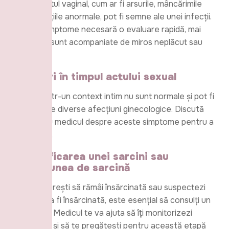
Disconfortul vaginal, cum ar fi arsurile, mâncărimile
sau secrețiile anormale, pot fi semne ale unei infecții.
Aceste simptome necesară o evaluare rapidă, mai
ales dacă sunt acompaniate de miros neplăcut sau
dureri.
4.
Dureri în timpul actului sexual
Durerile într-un context intim nu sunt normale și pot fi
cauzate de diverse afecțiuni ginecologice. Discută
deschis cu medicul despre aceste simptome pentru a
găsi soluții.
5.
Planificarea unei sarcini sau
suspiciunea de sarcină
Dacă îți dorești să rămâi însărcinată sau suspectezi
că ai putea fi însărcinată, este esențial să consulți un
ginecolog. Medicul te va ajuta să îțți monitorizezi
sănătatea și să te pregătești pentru această etapă