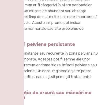
menstrual, cum ar fi sângerări în afara perioadelor
normale, flux extrem de abundent sau absența
menstruației timp de mai multe luni, este important să
mergi la medic. Aceste simptome pot indica
dezechilibre hormonale sau alte probleme de
sănătate.
2.
Dureri pelviene persistente
Durerile constante sau recurente în zona pelviană nu
ar trebui ignorate. Acestea pot fi semne ale unor
afecțiuni precum endometrioza, infecții pelviene sau
chisturi ovariene. Un consult ginecologic te poate
ajuta să identifici cauza și să primești tratamentul
adecvat.
3.
Senzația de arsură sau mâncărime
vaginală