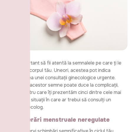
Este important să fii atentă la semnalele pe care ți le
transmite corpul tău. Uneori, acestea pot indica
necesitatea unei consultații ginecologice urgente.
Ignorarea acestor semne poate duce la complicații,
motiv pentru care îți prezentăm cinci dintre cele mai
frecvente situații în care ar trebui să consulți un
medic ginecolog.
1.
Sângerări menstruale neregulate
Dacă observi schimbări semnificative în ciclul tău