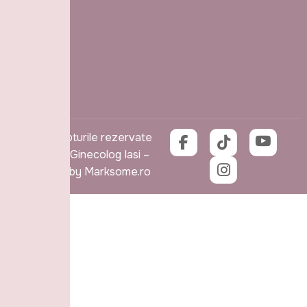
Elena
Doamna
Iaşi
0757230702
contact@drmihoci.ro
Toate drepturile rezervate
© 2026 – Ginecolog Iasi –
Dr. Mihoci by
Marksome
.ro