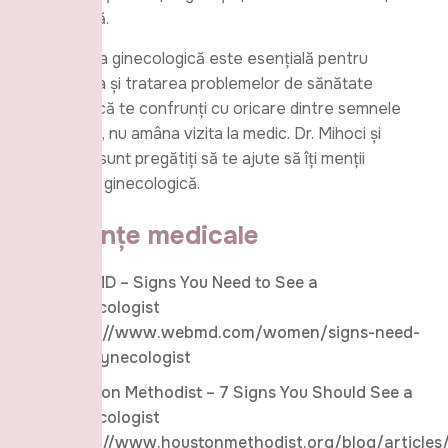
importantă.
Consultația ginecologică este esențială pentru
prevenirea și tratarea problemelor de sănătate
intimă. Dacă te confrunți cu oricare dintre semnele
de mai sus, nu amâna vizita la medic. Dr. Mihoci și
echipa sa sunt pregătiți să te ajute să îți menții
sănătatea ginecologică.
Referințe medicale
WebMD – Signs You Need to See a
Gynecologist
https://www.webmd.com/women/signs-need-
see-gynecologist
Houston Methodist – 7 Signs You Should See a
Gynecologist
https://www.houstonmethodist.org/blog/articles